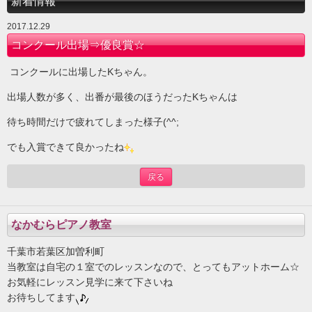
新着情報
2017.12.29
コンクール出場⇒優良賞☆
コンクールに出場したKちゃん。
出場人数が多く、出番が最後のほうだったKちゃんは
待ち時間だけで疲れてしまった様子(^^;
でも入賞できて良かったね
戻る
なかむらピアノ教室
千葉市若葉区加曽利町
当教室は自宅の１室でのレッスンなので、とってもアットホーム☆
お気軽にレッスン見学に来て下さいね
お待ちしてます